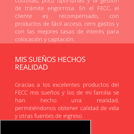
costosas, poco oportunas y la gestión
de trámite engorrosa. En el FECC, el
cliente es recompensado, con
productos de fácil acceso, cero gastos y
con las mejores tasas de interés para
colocación y captación.
MIS SUEÑOS HECHOS
REALIDAD
Gracias a los excelentes productos del
FECC mis sueños y los de mi familia se
han hecho una realidad,
permitiéndonos obtener calidad de vida
y otras fuentes de ingreso.